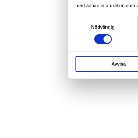
med annan information som du 
S
Nödvändig
a
m
t
y
c
Avvisa
k
e
s
v
a
l