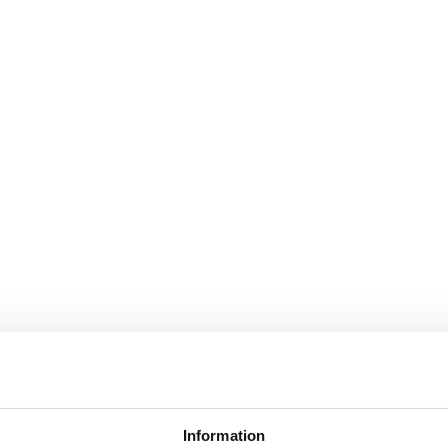
för
i
Information