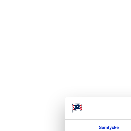
Besök hemsida
Unikum är Sveriges
största app/verktyg 
lärande och kvalitet 
förskola och skola
Samtycke