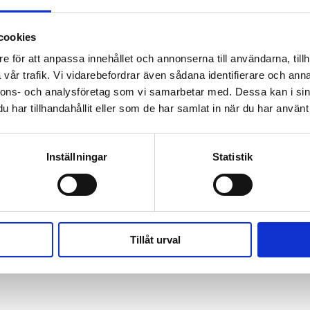
cookies
g till Unikum.
e för att anpassa innehållet och annonserna till användarna, tillh
r,
vår trafik. Vi vidarebefordrar även sådana identifierare och anna
nnons- och analysföretag som vi samarbetar med. Dessa kan i sin
kt lärande för
har tillhandahållit eller som de har samlat in när du har använt 
Inställningar
Statistik
VD
Tillåt urval
 Sverige
Omsättning 2024