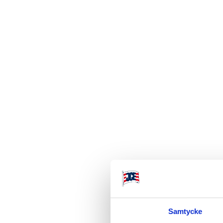
Besök hemsida
Grylan är en chilens
distributör och åter
inom sport och friluf
Samtycke