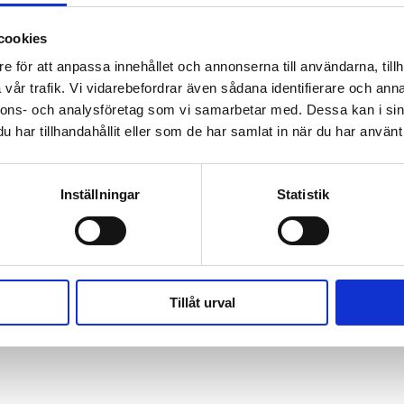
odukter via
cookies
skanaler.
e för att anpassa innehållet och annonserna till användarna, tillh
vår trafik. Vi vidarebefordrar även sådana identifierare och anna
lomon, Wilson,
nnons- och analysföretag som vi samarbetar med. Dessa kan i sin
har tillhandahållit eller som de har samlat in när du har använt 
Inställningar
Statistik
VD
Tillåt urval
hile
Omsättning 2025