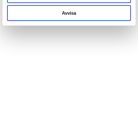
Huvudkontor
V:a Götaland, Halland,
Avvisa
Värmland
Certif.
PEFC & FSC
JCE
Vi är en familjeägd
koncern med 50 års