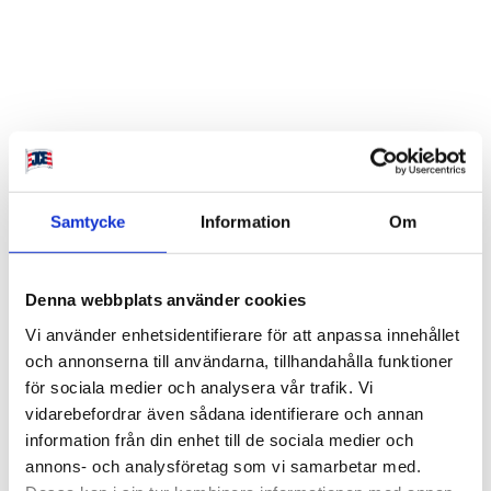
Samtycke
Information
Om
Denna webbplats använder cookies
Svenska skogen
Vi använder enhetsidentifierare för att anpassa innehållet
och annonserna till användarna, tillhandahålla funktioner
för sociala medier och analysera vår trafik. Vi
Skogsverksamheten i Sverige startade 1994
vidarebefordrar även sådana identifierare och annan
genom köp av Bark & Warburgs skogar och har
information från din enhet till de sociala medier och
annons- och analysföretag som vi samarbetar med.
sedan dess vuxit genom nya förvärv. Idag